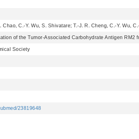
. Chao, C.-Y. Wu, S. Shivatare; T.-J. R. Cheng, C.-Y. Wu, C
ation of the Tumor-Associated Carbohydrate Antigen RM2 f
mical Society
v/pubmed/23819648