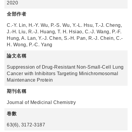
2020
全部作者
C.-Y. Lin, H.-Y. Wu, P.-S. Wu, Y.-L. Hsu, T.-J. Cheng,
J.-H. Liu, R.-J. Huang, T. H. Hsiao, C.-J. Wang, P.-F.
Hung, A. Lan, Y.-J. Chen, S.-H. Pan, R.-J. Chein, C.-
H. Wong, P.-C. Yang
論文名稱
Suppression of Drug-Resistant Non-Small-Cell Lung
Cancer with Inhibitors Targeting Minichromosomal
Maintenance Protein
期刊名稱
Journal of Medicinal Chemistry
卷數
63(6), 3172-3187