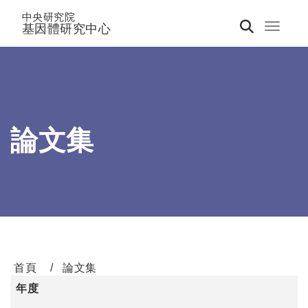
中央研究院
基因體研究中心
Toggle 
論文集
首頁
論文集
年度