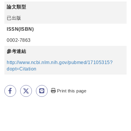
論文類型
已出版
ISSN(ISBN)
0002-7863
參考連結
http://www.ncbi.nlm.nih.gov/pubmed/17105315?
dopt=Citation
Print this page