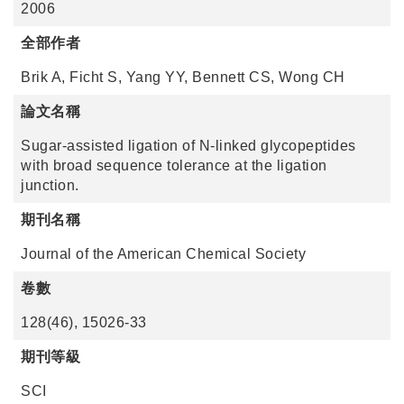
2006
全部作者
Brik A, Ficht S, Yang YY, Bennett CS, Wong CH
論文名稱
Sugar-assisted ligation of N-linked glycopeptides
with broad sequence tolerance at the ligation
junction.
期刊名稱
Journal of the American Chemical Society
卷數
128(46), 15026-33
期刊等級
SCI