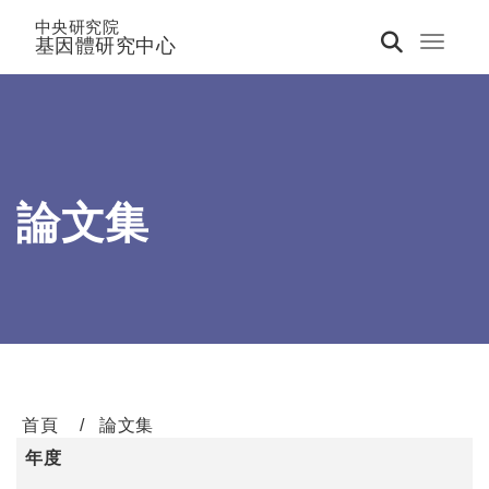
中央研究院
基因體研究中心
Toggle 
論文集
首頁
論文集
年度