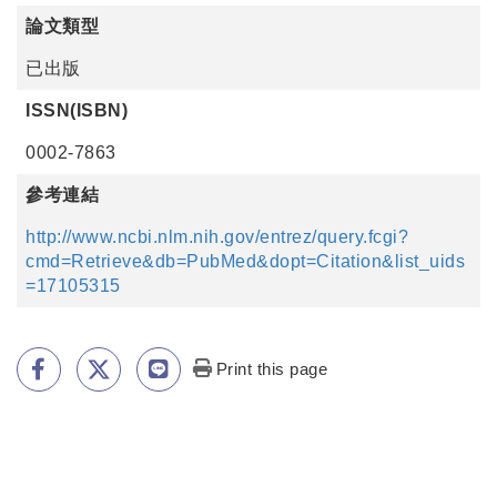
論文類型
已出版
ISSN(ISBN)
0002-7863
參考連結
http://www.ncbi.nlm.nih.gov/entrez/query.fcgi?
cmd=Retrieve&db=PubMed&dopt=Citation&list_uids
=17105315
Print this page