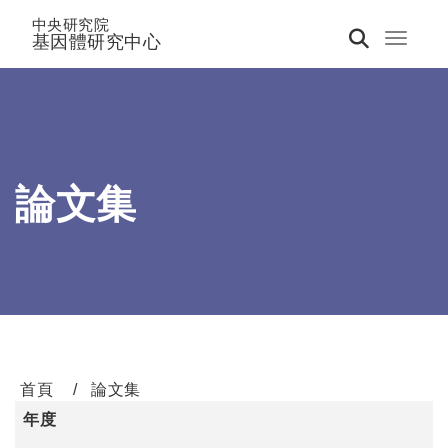
中央研究院
基因體研究中心
Toggle 
論文集
首頁
論文集
年度