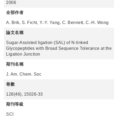
2006
全部作者
A. Brik, S. Ficht, Y.-Y. Yang, C. Bennett, C.-H. Wong
論文名稱
Sugar-Assisted ligation (SAL) of N-linked
Glycopeptides with Broad Sequence Tolerance at the
Ligation Junction
期刊名稱
J. Am. Chem. Soc
卷數
128(46), 15026-33
期刊等級
SCI