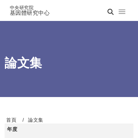
中央研究院
基因體研究中心
Toggle 
論文集
首頁
論文集
年度