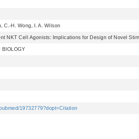
u, C.-H. Wong, I. A. Wilson
ent NKT Cell Agonists: Implications for Design of Novel Sti
 BIOLOGY
v/pubmed/19732779?dopt=Citation