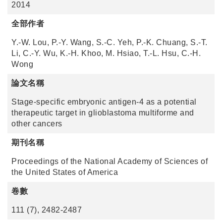
2014
全部作者
Y.-W. Lou, P.-Y. Wang, S.-C. Yeh, P.-K. Chuang, S.-T.
Li, C.-Y. Wu, K.-H. Khoo, M. Hsiao, T.-L. Hsu, C.-H.
Wong
論文名稱
Stage-specific embryonic antigen-4 as a potential
therapeutic target in glioblastoma multiforme and
other cancers
期刊名稱
Proceedings of the National Academy of Sciences of
the United States of America
卷數
111 (7), 2482-2487