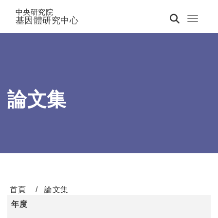
中央研究院
基因體研究中心
Toggle 
論文集
首頁
論文集
年度