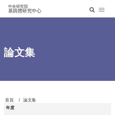
中央研究院
基因體研究中心
Toggle 
論文集
首頁
論文集
年度