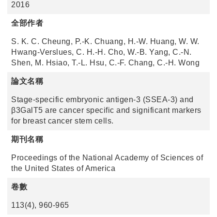
2016
全部作者
S. K. C. Cheung, P.-K. Chuang, H.-W. Huang, W. W.
Hwang-Verslues, C. H.-H. Cho, W.-B. Yang, C.-N.
Shen, M. Hsiao, T.-L. Hsu, C.-F. Chang, C.-H. Wong
論文名稱
Stage-specific embryonic antigen-3 (SSEA-3) and
β3GalT5 are cancer specific and significant markers
for breast cancer stem cells.
期刊名稱
Proceedings of the National Academy of Sciences of
the United States of America
卷數
113(4), 960-965