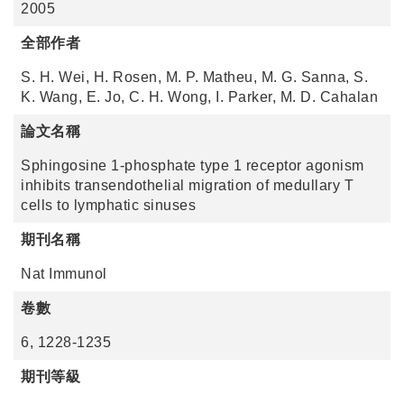
2005
全部作者
S. H. Wei, H. Rosen, M. P. Matheu, M. G. Sanna, S.
K. Wang, E. Jo, C. H. Wong, I. Parker, M. D. Cahalan
論文名稱
Sphingosine 1-phosphate type 1 receptor agonism
inhibits transendothelial migration of medullary T
cells to lymphatic sinuses
期刊名稱
Nat Immunol
卷數
6, 1228-1235
期刊等級