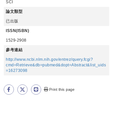
SCI
論文類型
已出版
ISSN(ISBN)
1529-2908
參考連結
http://www.ncbi.nlm.nih.gov/entrez/query.fcgi?
cmd=Retrieve&db=pubmed&dopt=Abstract&list_uids
=16273098
Print this page