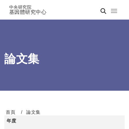
中央研究院
基因體研究中心
Toggle 
論文集
首頁
論文集
年度