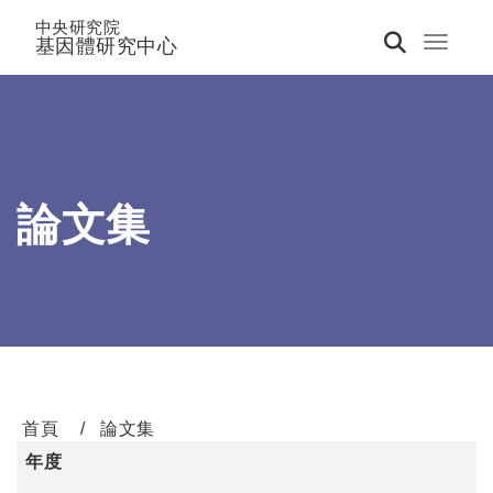
中央研究院
基因體研究中心
Toggle 
論文集
首頁
論文集
年度