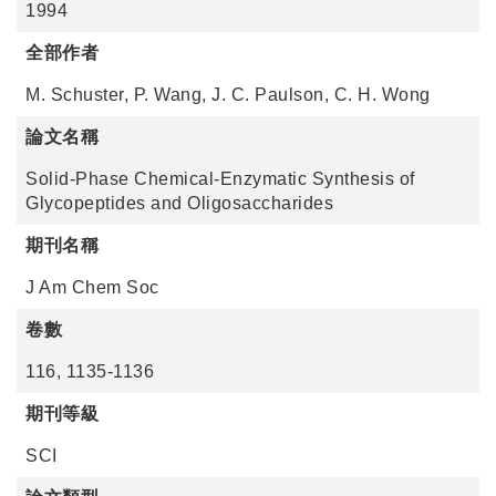
1994
全部作者
M. Schuster, P. Wang, J. C. Paulson, C. H. Wong
論文名稱
Solid-Phase Chemical-Enzymatic Synthesis of
Glycopeptides and Oligosaccharides
期刊名稱
J Am Chem Soc
卷數
116, 1135-1136
期刊等級
SCI