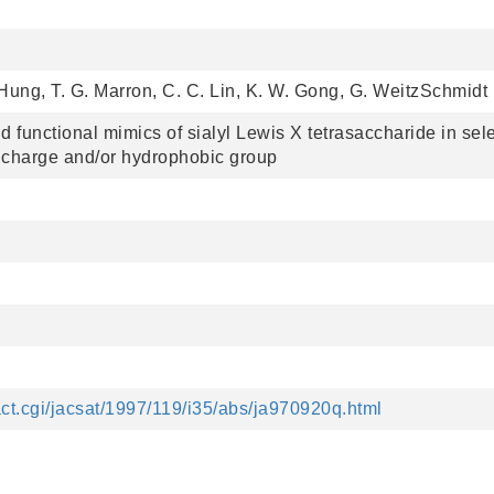
Hung, T. G. Marron, C. C. Lin, K. W. Gong, G. WeitzSchmidt
d functional mimics of sialyl Lewis X tetrasaccharide in sel
e charge and/or hydrophobic group
ract.cgi/jacsat/1997/119/i35/abs/ja970920q.html