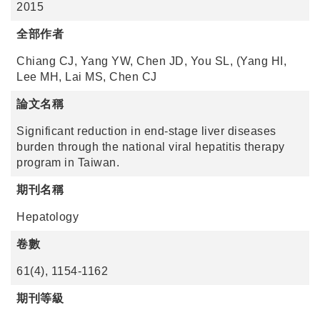
2015
全部作者
Chiang CJ, Yang YW, Chen JD, You SL, (Yang HI,
Lee MH, Lai MS, Chen CJ
論文名稱
Significant reduction in end-stage liver diseases
burden through the national viral hepatitis therapy
program in Taiwan.
期刊名稱
Hepatology
卷數
61(4), 1154-1162
期刊等級