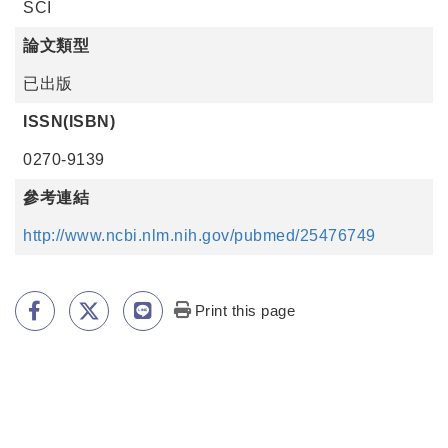
SCI
論文類型
已出版
ISSN(ISBN)
0270-9139
參考連結
http://www.ncbi.nlm.nih.gov/pubmed/25476749
Print this page