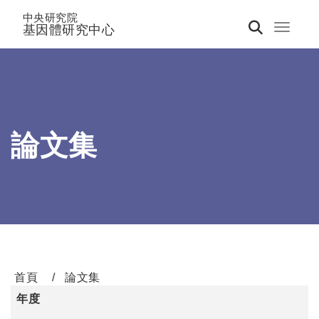
中央研究院
基因體研究中心
Toggle 
論文集
首頁
論文集
年度