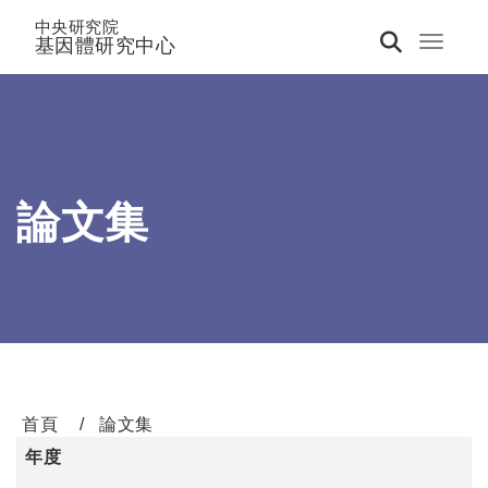
中央研究院
基因體研究中心
Toggle 
論文集
首頁
論文集
年度