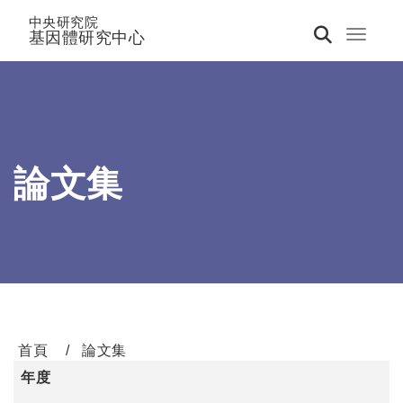
中央研究院
基因體研究中心
Toggle 
論文集
首頁
論文集
年度