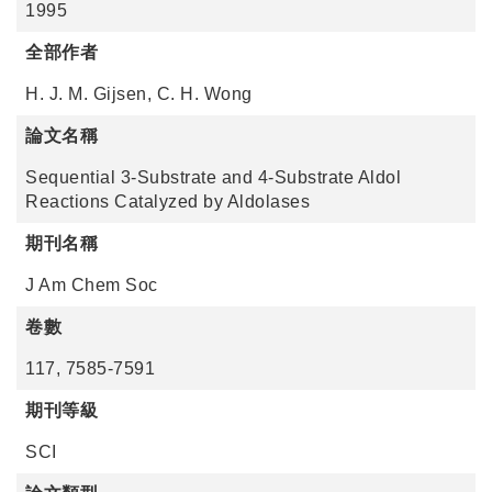
1995
全部作者
H. J. M. Gijsen, C. H. Wong
論文名稱
Sequential 3-Substrate and 4-Substrate Aldol
Reactions Catalyzed by Aldolases
期刊名稱
J Am Chem Soc
卷數
117, 7585-7591
期刊等級
SCI