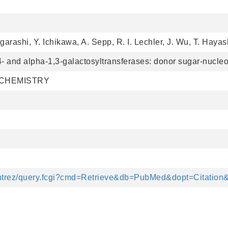
garashi, Y. Ichikawa, A. Sepp, R. I. Lechler, J. Wu, T. Haya
1,4- and alpha-1,3-galactosyltransferases: donor sugar-nucl
 CHEMISTRY
/entrez/query.fcgi?cmd=Retrieve&db=PubMed&dopt=Citation