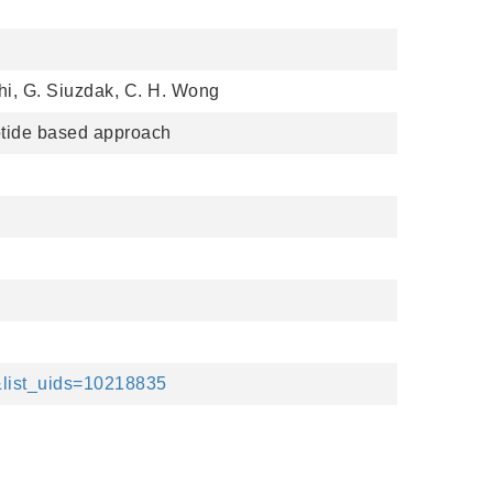
shi, G. Siuzdak, C. H. Wong
eotide based approach
&list_uids=10218835