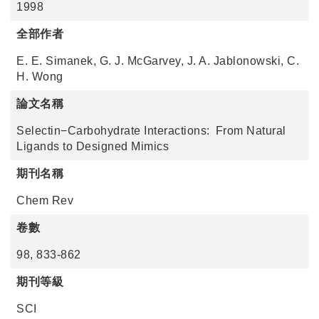
1998
全部作者
E. E. Simanek, G. J. McGarvey, J. A. Jablonowski, C.
H. Wong
論文名稱
Selectin−Carbohydrate Interactions: From Natural
Ligands to Designed Mimics
期刊名稱
Chem Rev
卷數
98, 833-862
期刊等級
SCI