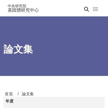
中央研究院
基因體研究中心
Toggle 
論文集
首頁
論文集
年度