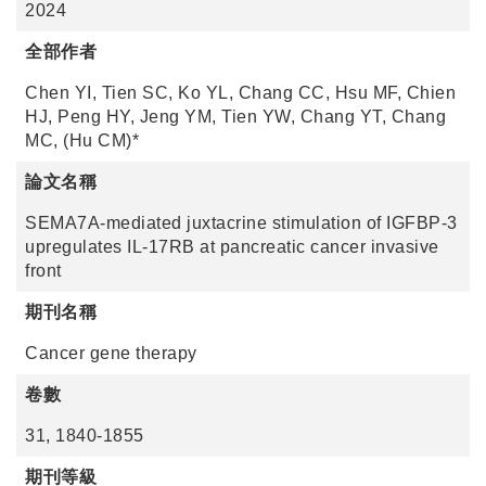
2024
全部作者
Chen YI, Tien SC, Ko YL, Chang CC, Hsu MF, Chien
HJ, Peng HY, Jeng YM, Tien YW, Chang YT, Chang
MC, (Hu CM)*
論文名稱
SEMA7A-mediated juxtacrine stimulation of IGFBP-3
upregulates IL-17RB at pancreatic cancer invasive
front
期刊名稱
Cancer gene therapy
卷數
31, 1840-1855
期刊等級