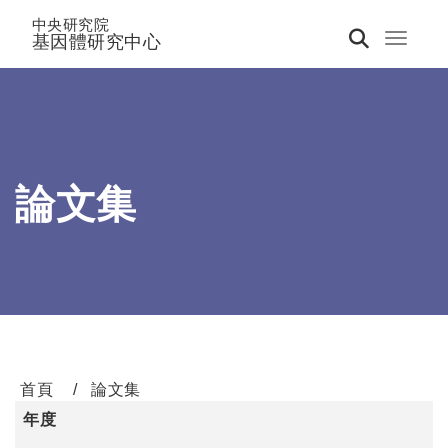
中央研究院
基因體研究中心
Toggle 
論文集
首頁
論文集
年度