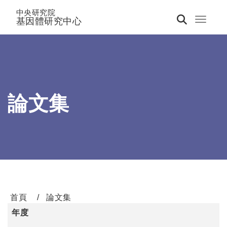
中央研究院
基因體研究中心
Toggle 
論文集
首頁
論文集
年度