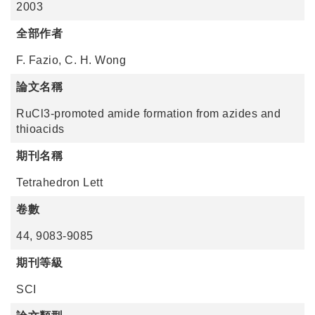
2003
全部作者
F. Fazio, C. H. Wong
論文名稱
RuCl3-promoted amide formation from azides and
thioacids
期刊名稱
Tetrahedron Lett
卷數
44, 9083-9085
期刊等級
SCI