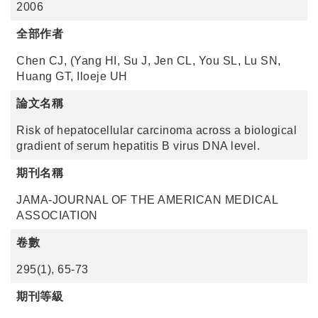
2006
全部作者
Chen CJ, (Yang HI, Su J, Jen CL, You SL, Lu SN,
Huang GT, Iloeje UH
論文名稱
Risk of hepatocellular carcinoma across a biological
gradient of serum hepatitis B virus DNA level.
期刊名稱
JAMA-JOURNAL OF THE AMERICAN MEDICAL
ASSOCIATION
卷數
295(1), 65-73
期刊等級