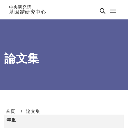
中央研究院
基因體研究中心
Toggle 
論文集
首頁
論文集
年度