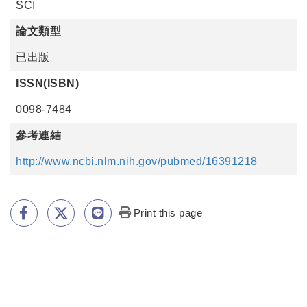
SCI
論文類型
已出版
ISSN(ISBN)
0098-7484
參考連結
http://www.ncbi.nlm.nih.gov/pubmed/16391218
Print this page