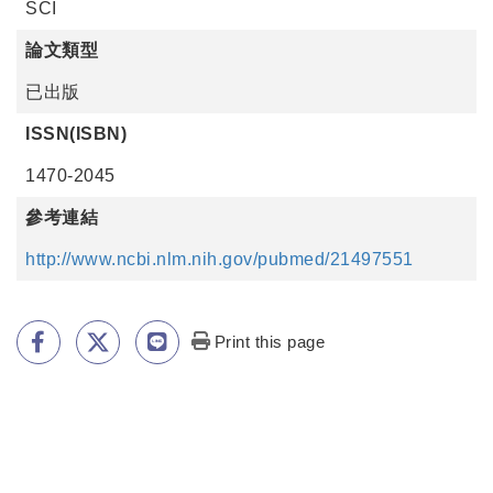
SCI
論文類型
已出版
ISSN(ISBN)
1470-2045
參考連結
http://www.ncbi.nlm.nih.gov/pubmed/21497551
Print this page