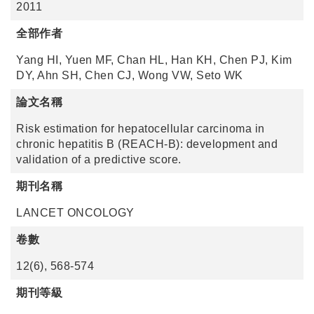
2011
全部作者
Yang HI, Yuen MF, Chan HL, Han KH, Chen PJ, Kim
DY, Ahn SH, Chen CJ, Wong VW, Seto WK
論文名稱
Risk estimation for hepatocellular carcinoma in
chronic hepatitis B (REACH-B): development and
validation of a predictive score.
期刊名稱
LANCET ONCOLOGY
卷數
12(6), 568-574
期刊等級