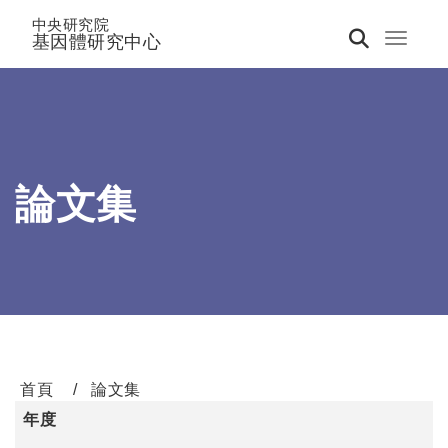
中央研究院
基因體研究中心
Toggle 
論文集
首頁
論文集
年度