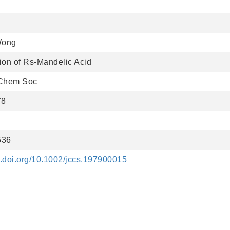
Wong
ion of Rs-Mandelic Acid
 Chem Soc
78
536
dx.doi.org/10.1002/jccs.197900015