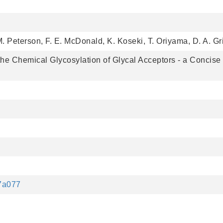
 M. Peterson, F. E. McDonald, K. Koseki, T. Oriyama, D. A. Gr
he Chemical Glycosylation of Glycal Acceptors - a Concise 
47a077