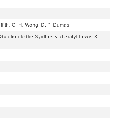
iffith, C. H. Wong, D. P. Dumas
Solution to the Synthesis of Sialyl-Lewis-X