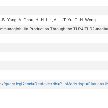
W.-B. Yang, A. Chou, H.-H. Lin, A. L.-T. Yu, C.-H. Wong
Immunoglobulin Production Through the TLR4/TLR2-mediated
ntrez/query.fcgi?cmd=Retrieve&db=PubMed&dopt=Citation&l