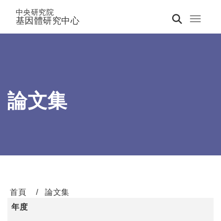
中央研究院
基因體研究中心
Toggle 
論文集
首頁
論文集
年度