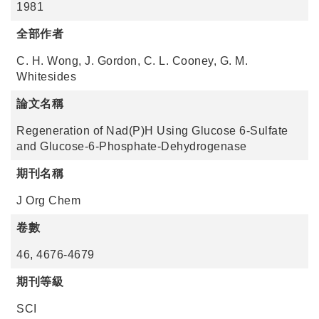
1981
全部作者
C. H. Wong, J. Gordon, C. L. Cooney, G. M.
Whitesides
論文名稱
Regeneration of Nad(P)H Using Glucose 6-Sulfate
and Glucose-6-Phosphate-Dehydrogenase
期刊名稱
J Org Chem
卷數
46, 4676-4679
期刊等級
SCI