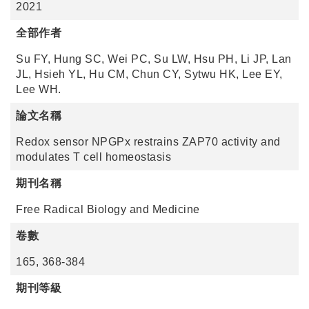
2021
全部作者
Su FY, Hung SC, Wei PC, Su LW, Hsu PH, Li JP, Lan
JL, Hsieh YL, Hu CM, Chun CY, Sytwu HK, Lee EY,
Lee WH.
論文名稱
Redox sensor NPGPx restrains ZAP70 activity and
modulates T cell homeostasis
期刊名稱
Free Radical Biology and Medicine
卷數
165, 368-384
期刊等級