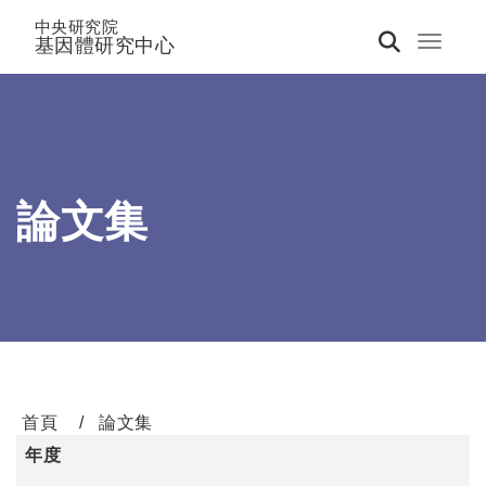
中央研究院
基因體研究中心
Toggle 
論文集
首頁
論文集
年度