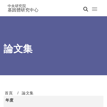
中央研究院
基因體研究中心
Toggle 
論文集
首頁
論文集
年度