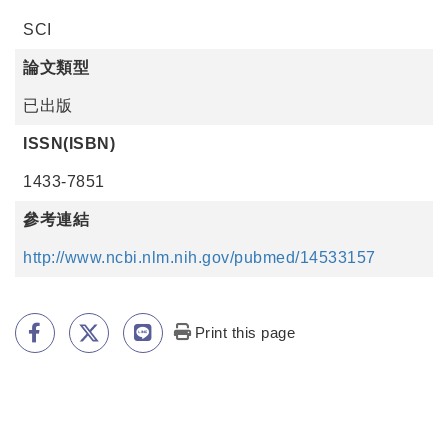
SCI
論文類型
已出版
ISSN(ISBN)
1433-7851
參考連結
http://www.ncbi.nlm.nih.gov/pubmed/14533157
Print this page