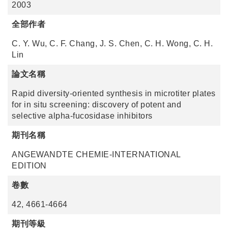
2003
全部作者
C. Y. Wu, C. F. Chang, J. S. Chen, C. H. Wong, C. H.
Lin
論文名稱
Rapid diversity-oriented synthesis in microtiter plates
for in situ screening: discovery of potent and
selective alpha-fucosidase inhibitors
期刊名稱
ANGEWANDTE CHEMIE-INTERNATIONAL
EDITION
卷數
42, 4661-4664
期刊等級