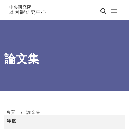
中央研究院
基因體研究中心
Toggle 
論文集
首頁
論文集
年度