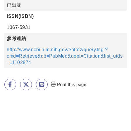
已出版
ISSN(ISBN)
1367-5931
參考連結
http://www.ncbi.nlm.nih.gov/entrez/query.fcgi?
cmd=Retrieve&db=PubMed&dopt=Citation&list_uids
=11102874
Print this page