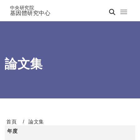
中央研究院
基因體研究中心
Toggle 
論文集
首頁
論文集
年度