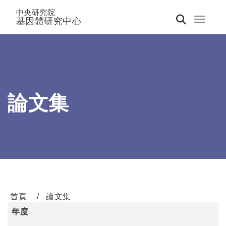
中央研究院
基因體研究中心
Toggle 
論文集
首頁
論文集
年度