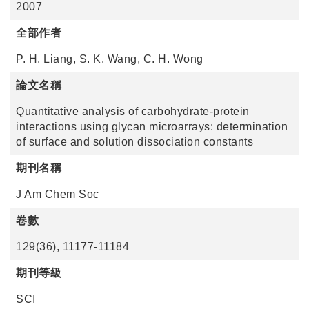
2007
全部作者
P. H. Liang, S. K. Wang, C. H. Wong
論文名稱
Quantitative analysis of carbohydrate-protein
interactions using glycan microarrays: determination
of surface and solution dissociation constants
期刊名稱
J Am Chem Soc
卷數
129(36), 11177-11184
期刊等級
SCI