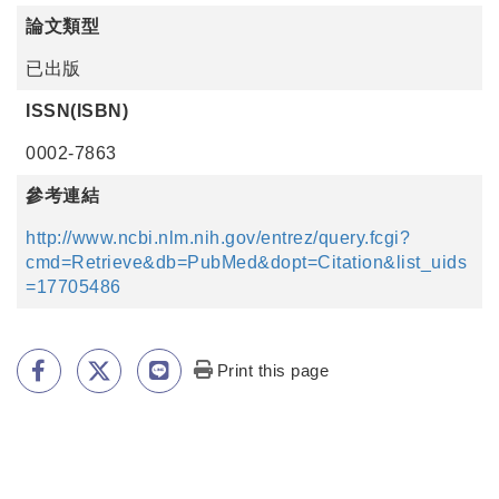
論文類型
已出版
ISSN(ISBN)
0002-7863
參考連結
http://www.ncbi.nlm.nih.gov/entrez/query.fcgi?
cmd=Retrieve&db=PubMed&dopt=Citation&list_uids
=17705486
Print this page