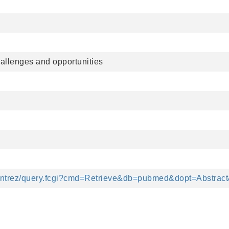
hallenges and opportunities
v/entrez/query.fcgi?cmd=Retrieve&db=pubmed&dopt=Abstrac