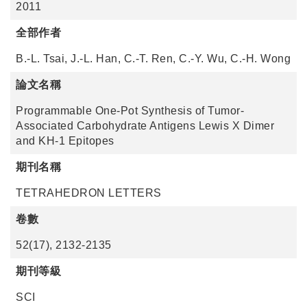
2011
全部作者
B.-L. Tsai, J.-L. Han, C.-T. Ren, C.-Y. Wu, C.-H. Wong
論文名稱
Programmable One-Pot Synthesis of Tumor-
Associated Carbohydrate Antigens Lewis X Dimer
and KH-1 Epitopes
期刊名稱
TETRAHEDRON LETTERS
卷數
52(17), 2132-2135
期刊等級
SCI