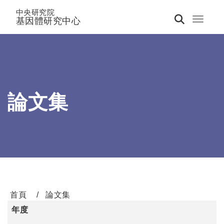
中央研究院
基因體研究中心
Toggle 
論文集
首頁
論文集
年度