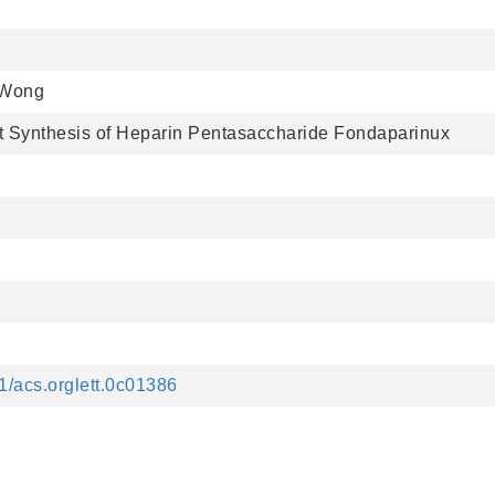
. Wong
Synthesis of Heparin Pentasaccharide Fondaparinux
21/acs.orglett.0c01386