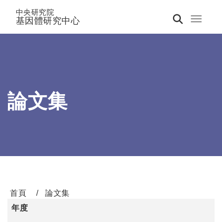
中央研究院
基因體研究中心
Toggle 
論文集
首頁
論文集
年度