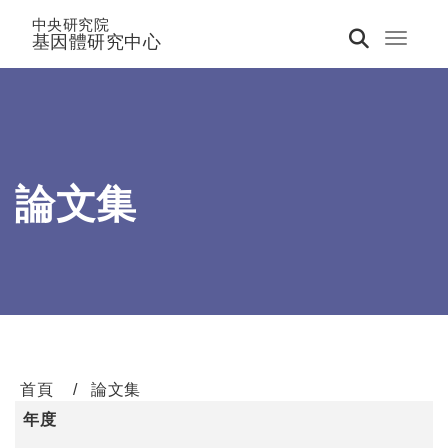
中央研究院
基因體研究中心
Toggle 
論文集
首頁
論文集
年度