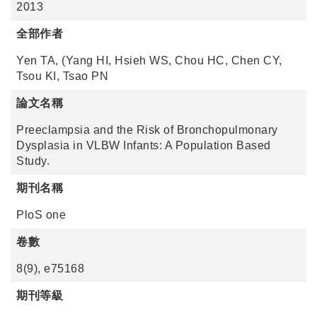
2013
全部作者
Yen TA, (Yang HI, Hsieh WS, Chou HC, Chen CY,
Tsou KI, Tsao PN
論文名稱
Preeclampsia and the Risk of Bronchopulmonary
Dysplasia in VLBW Infants: A Population Based
Study.
期刊名稱
PloS one
卷數
8(9), e75168
期刊等級