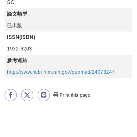
SCI
論文類型
已出版
ISSN(ISBN)
1932-6203
參考連結
http://www.ncbi.nlm.nih.gov/pubmed/24073247
Print this page