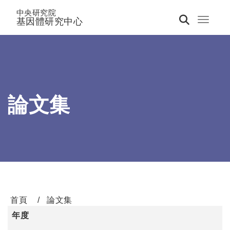
中央研究院
基因體研究中心
Toggle 
論文集
首頁
論文集
年度