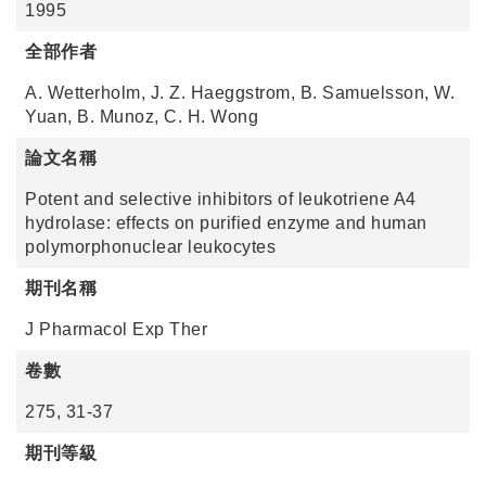
1995
全部作者
A. Wetterholm, J. Z. Haeggstrom, B. Samuelsson, W.
Yuan, B. Munoz, C. H. Wong
論文名稱
Potent and selective inhibitors of leukotriene A4
hydrolase: effects on purified enzyme and human
polymorphonuclear leukocytes
期刊名稱
J Pharmacol Exp Ther
卷數
275, 31-37
期刊等級