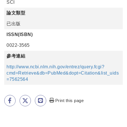
SCI
論文類型
已出版
ISSN(ISBN)
0022-3565
參考連結
http://www.ncbi.nlm.nih.gov/entrez/query.fcgi?
cmd=Retrieve&db=PubMed&dopt=Citation&list_uids
=7562564
Print this page