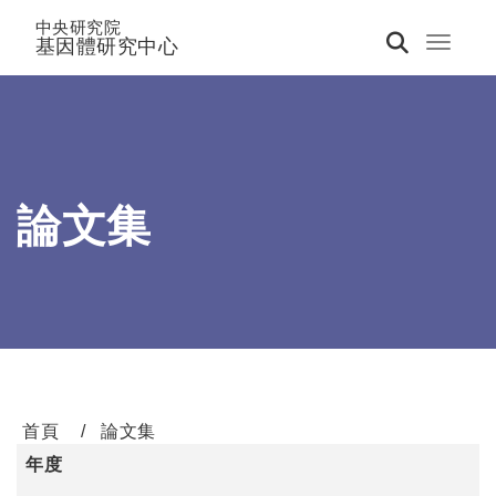
中央研究院
基因體研究中心
Toggle 
論文集
首頁
論文集
年度