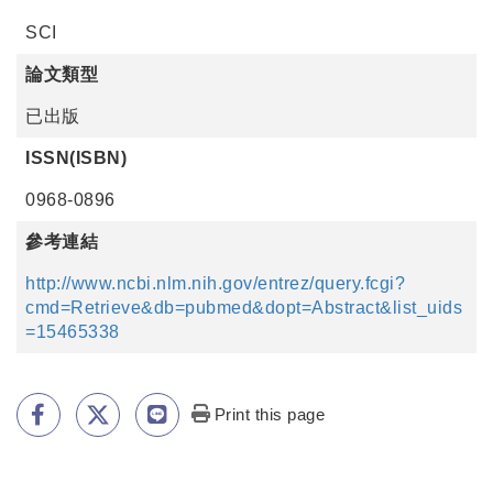
SCI
論文類型
已出版
ISSN(ISBN)
0968-0896
參考連結
http://www.ncbi.nlm.nih.gov/entrez/query.fcgi?
cmd=Retrieve&db=pubmed&dopt=Abstract&list_uids
=15465338
Print this page