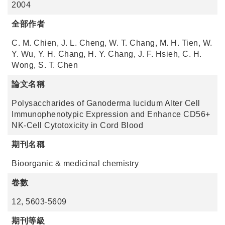
2004
全部作者
C. M. Chien, J. L. Cheng, W. T. Chang, M. H. Tien, W.
Y. Wu, Y. H. Chang, H. Y. Chang, J. F. Hsieh, C. H.
Wong, S. T. Chen
論文名稱
Polysaccharides of Ganoderma lucidum Alter Cell
Immunophenotypic Expression and Enhance CD56+
NK-Cell Cytotoxicity in Cord Blood
期刊名稱
Bioorganic & medicinal chemistry
卷數
12, 5603-5609
期刊等級