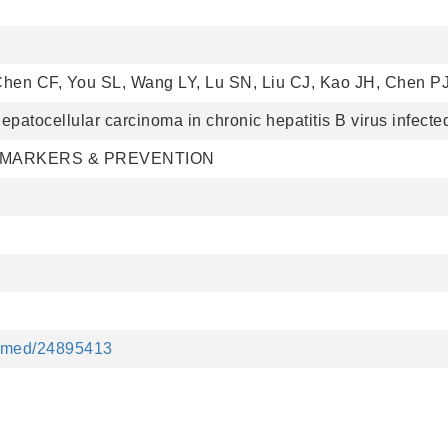
hen CF, You SL, Wang LY, Lu SN, Liu CJ, Kao JH, Chen P
patocellular carcinoma in chronic hepatitis B virus infected
OMARKERS & PREVENTION
ubmed/24895413