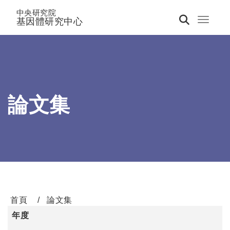
中央研究院
基因體研究中心
Toggle 
論文集
首頁
論文集
年度