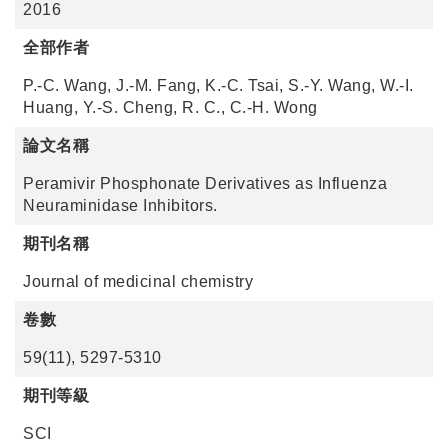
2016
全部作者
P.-C. Wang, J.-M. Fang, K.-C. Tsai, S.-Y. Wang, W.-I.
Huang, Y.-S. Cheng, R. C., C.-H. Wong
論文名稱
Peramivir Phosphonate Derivatives as Influenza
Neuraminidase Inhibitors.
期刊名稱
Journal of medicinal chemistry
卷數
59(11), 5297-5310
期刊等級
SCI