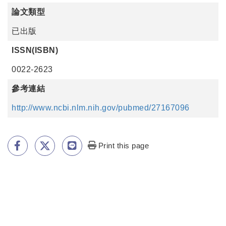
論文類型
已出版
ISSN(ISBN)
0022-2623
參考連結
http://www.ncbi.nlm.nih.gov/pubmed/27167096
Print this page