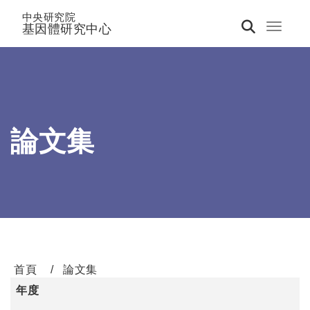
中央研究院
基因體研究中心
Toggle 
論文集
首頁
論文集
年度