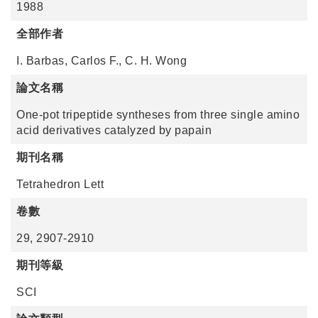
1988
全部作者
I. Barbas, Carlos F., C. H. Wong
論文名稱
One-pot tripeptide syntheses from three single amino
acid derivatives catalyzed by papain
期刊名稱
Tetrahedron Lett
卷數
29, 2907-2910
期刊等級
SCI