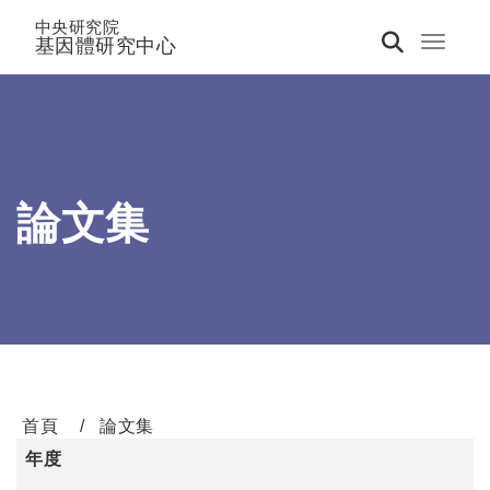
中央研究院
基因體研究中心
Toggle 
論文集
首頁
論文集
年度