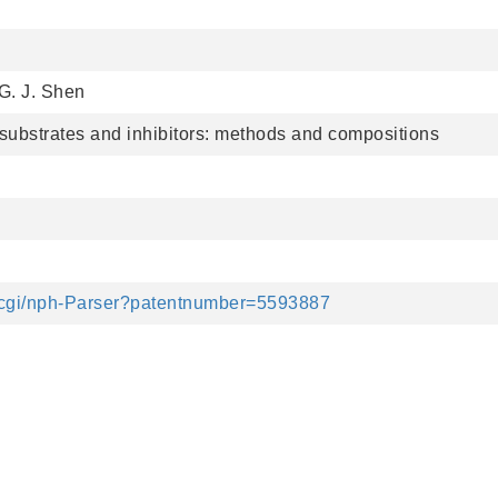
G. J. Shen
ubstrates and inhibitors: methods and compositions
etacgi/nph-Parser?patentnumber=5593887