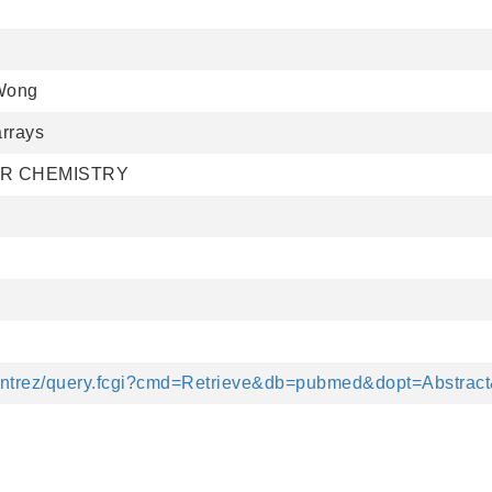
 Wong
rrays
AR CHEMISTRY
v/entrez/query.fcgi?cmd=Retrieve&db=pubmed&dopt=Abstrac