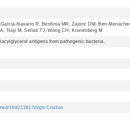
M, Garcia-Navarro R, Benhnia MR, Zajonc DM, Ben-Menache
IA, Tsuji M, Sellati TJ, Wong CH, Kronenberg M
diacylglycerol antigens from pathogenic bacteria.
bmed/16921381?dopt=Citation