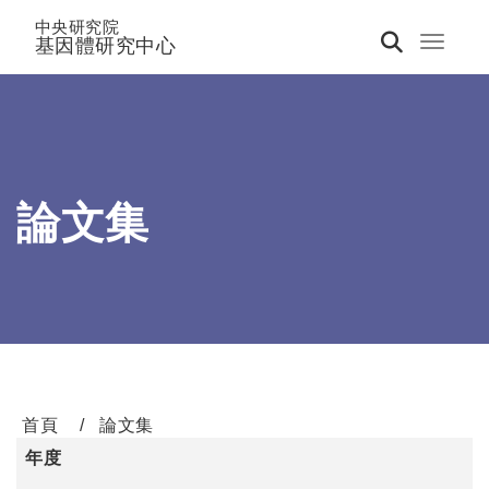
中央研究院
基因體研究中心
Toggle 
論文集
首頁
論文集
年度