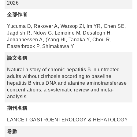
2026
全部作者
Yucuma D, Rakover A, Warsop ZI, Im YR, Chen SE,
Jagdish R, Ndow G, Lemoine M, Desalegn H,
Johannessen A, (Yang HI, Tanaka Y, Chou R,
Easterbrook P, Shimakawa Y
論文名稱
Natural history of chronic hepatitis B in untreated
adults without cirrhosis according to baseline
hepatitis B virus DNA and alanine aminotransferase
concentrations: a systematic review and meta-
analysis.
期刊名稱
LANCET GASTROENTEROLOGY & HEPATOLOGY
卷數