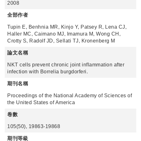
2008
全部作者
Tupin E, Benhnia MR, Kinjo Y, Patsey R, Lena CJ,
Haller MC, Caimano MJ, Imamura M, Wong CH,
Crotty S, Radolf JD, Sellati TJ, Kronenberg M
論文名稱
NKT cells prevent chronic joint inflammation after
infection with Borrelia burgdorferi.
期刊名稱
Proceedings of the National Academy of Sciences of
the United States of America
卷數
105(50), 19863-19868
期刊等級