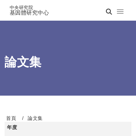
中央研究院
基因體研究中心
Toggle 
論文集
首頁
論文集
年度