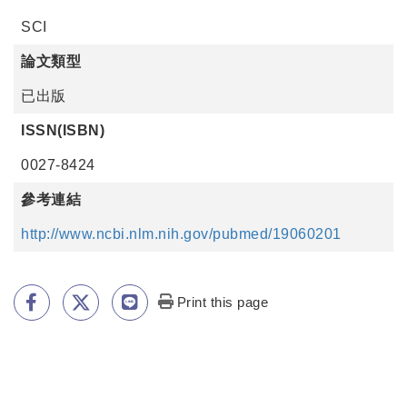
SCI
論文類型
已出版
ISSN(ISBN)
0027-8424
參考連結
http://www.ncbi.nlm.nih.gov/pubmed/19060201
Print this page