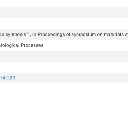
g
ide synthesis"", in Proceedings of symposium on materials sy
 Biological Processes
174-223