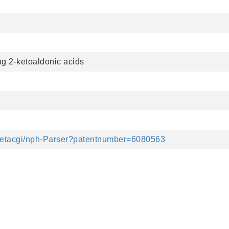
ng 2-ketoaldonic acids
v/netacgi/nph-Parser?patentnumber=6080563