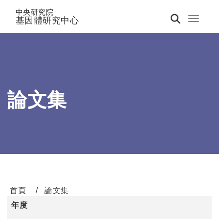
中央研究院
基因體研究中心
Toggle 
論文集
首頁
論文集
年度