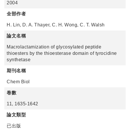
2004
全部作者
H. Lin, D. A. Thayer, C. H. Wong, C. T. Walsh
論文名稱
Macrolactamization of glycosylated peptide
thioesters by the thioesterase domain of tyrocidine
synthetase
期刊名稱
Chem Biol
卷數
11, 1635-1642
論文類型
已出版