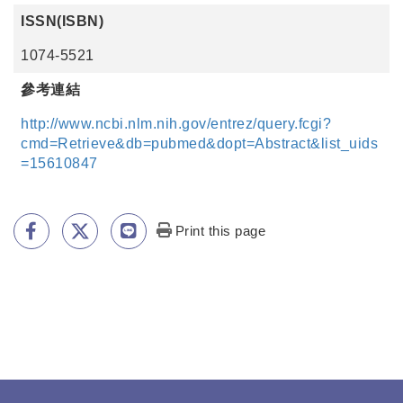
ISSN(ISBN)
1074-5521
參考連結
http://www.ncbi.nlm.nih.gov/entrez/query.fcgi?
cmd=Retrieve&db=pubmed&dopt=Abstract&list_uids
=15610847
Print this page