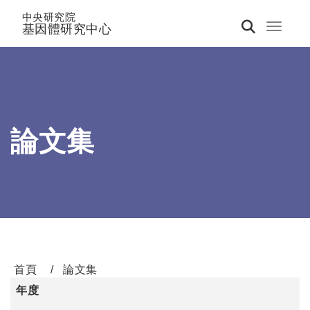
中央研究院
基因體研究中心
Toggle 
論文集
首頁
論文集
年度